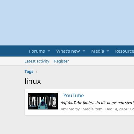
Forums
What's new
Media
Resource
Latest activity
Register
Tags
linux
- YouTube
Auf YouTube findest du die angesagtesten 
Amr.Morsy
Media item
Dec 14, 2024
C